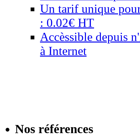
Un tarif unique pour
: 0.02€ HT
Accèssible depuis n
à Internet
Notre équipe de graphis
professionnels de la 
de proximité : personna
email, création de cou
Nos références