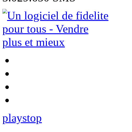
play
stop