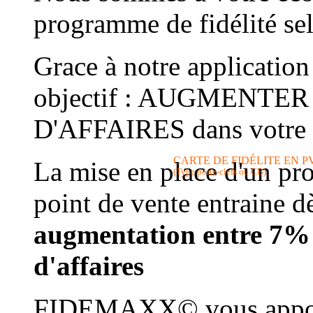
programme de fidélité sel
Grace à notre application
objectif : AUGMENTE
D'AFFAIRES dans votre 
CARTE DE FIDÉLITE EN P
La mise en place d'un pr
(Type porte-clefs ou CB)
point de vente entraine d
augmentation entre 7% 
d'affaires
FIDEMAXX© vous apporte