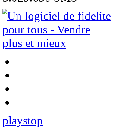
play
stop