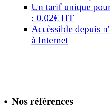
Un tarif unique pour
: 0.02€ HT
Accèssible depuis n
à Internet
Notre équipe de graphis
professionnels de la 
de proximité : personna
email, création de cou
Nos références