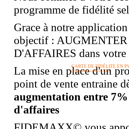
programme de fidélité sel
Grace à notre application
objectif : AUGMENTE
D'AFFAIRES dans votre 
CARTE DE FIDÉLITE EN P
La mise en place d'un pr
(Type porte-clefs ou CB)
point de vente entraine d
augmentation entre 7% 
d'affaires
FIDEMAXX© vous apporte