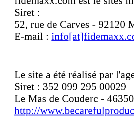
fidemaxx.com est le sites
Siret :
52, rue de Carves - 921
E-mail :
info[at]fidemaxx.
Editeur du site
Le site a été réalisé pa
Siret : 352 099 295 00029
Le Mas de Couderc - 46
http://www.becarefulprodu
Responsable de publica