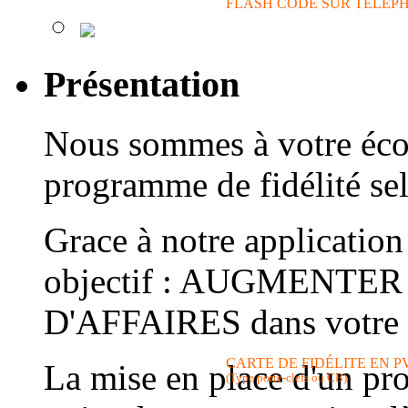
FLASH CODE SUR TÉLÉP
Présentation
Nous sommes à votre éco
programme de fidélité sel
Grace à notre application
objectif : AUGMENTE
D'AFFAIRES dans votre 
CARTE DE FIDÉLITE EN P
La mise en place d'un pr
(Type porte-clefs ou CB)