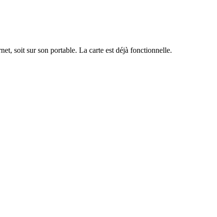
net, soit sur son portable. La carte est déjà fonctionnelle.
lisation des cartes, création email, création de courrier, flyer,