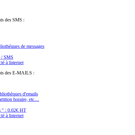
fessionnels de la communication pour le commerce de proximité : personna
nts des SMS :
ibliothéques de messages
T / SMS
té à Internet
ents des E-MAILS :
ibliothèques d'emails
artition horaire, etc…
s " : 0.02€ HT
té à Internet
fessionnels de la communication pour le commerce de proximité : personna