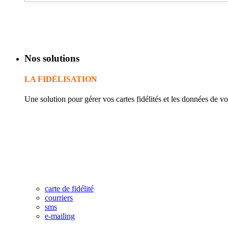
Nos solutions
LA FIDÉLISATION
Une solution pour gérer vos cartes fidélités et les données de vos
Le système récompense les meilleurs clients automatiquement e
Le taux de fréquentation ainsi que le panier moyen de consom
Le C.A. et les bénéfices progressent régulièrement dès la premi
La gestion des points fidélité, des cadeaux ou de l'argent est au
La base de données permet une parfaite connaissance des client
Centralisation de vos données en temps réel de tous vos poin
carte de fidélité
courriers
sms
e-mailing