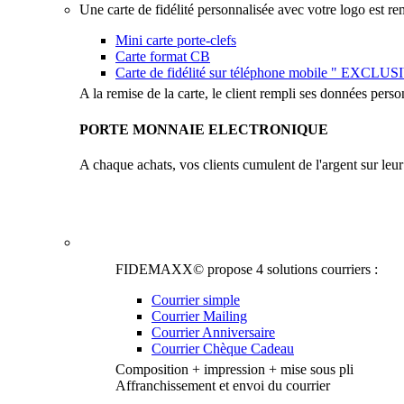
Une carte de fidélité personnalisée avec votre logo est remi
Mini carte porte-clefs
Carte format CB
Carte de fidélité sur téléphone mobile " EXCLUS
A la remise de la carte, le client rempli ses données person
PORTE MONNAIE ELECTRONIQUE
A chaque achats, vos clients cumulent de l'argent sur leur c
Notre équipe de graphiste est à votre disposition, des pro
chèques cadeaux…
FIDEMAXX© propose 4 solutions courriers :
Courrier simple
Courrier Mailing
Courrier Anniversaire
Courrier Chèque Cadeau
Composition + impression + mise sous pli
Affranchissement et envoi du courrier