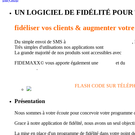
UN LOGICIEL DE FIDÉLITÉ POUR
fidéliser vos clients & augmenter votre 
Du simple envoi de SMS à
la gestion de la fidélisation client
,
Très simples d'utilisations nos applications sont
destinées au p
La grande majorité de nos produits sont accessibles avec
une c
FIDEMAXX© vous apporte également une
analyse
et du
cons
fidélisation
.
FLASH CODE SUR TÉLÉP
Présentation
Nous sommes à votre écoute pour concevoir votre programme de f
Grace à notre application de fidélité, nous avons un seu
La mise en place d'un programme de fidélité dans votre point d