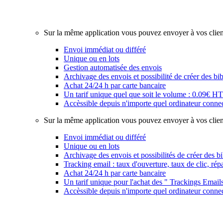
Notre équipe de graphiste est à votre disposition, des pro
chèques cadeaux…
Sur la même application vous pouvez envoyer à vos clie
Envoi immédiat ou différé
Unique ou en lots
Gestion automatisée des envois
Archivage des envois et possibilité de créer des b
Achat 24/24 h par carte bancaire
Un tarif unique quel que soit le volume : 0.09€ H
Accèssible depuis n'importe quel ordinateur connec
Sur la même application vous pouvez envoyer à vos cli
Envoi immédiat ou différé
Unique ou en lots
Archivage des envois et possibilités de créer des b
Tracking email : taux d'ouverture, taux de clic, rép
Achat 24/24 h par carte bancaire
Un tarif unique pour l'achat des " Trackings Email
Accèssible depuis n'importe quel ordinateur connec
Notre équipe de graphiste est à votre disposition, des pro
chèques cadeaux…