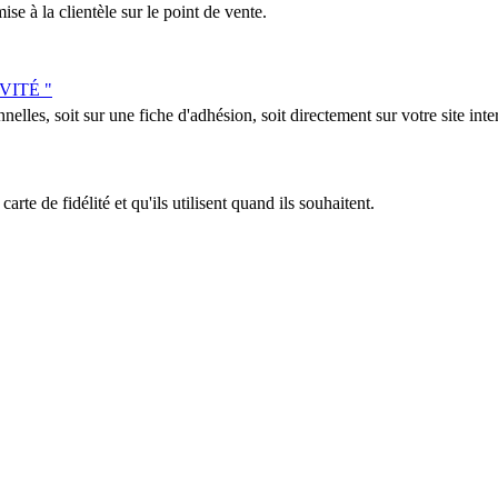
se à la clientèle sur le point de vente.
IVITÉ "
nelles, soit sur une fiche d'adhésion, soit directement sur votre site inter
arte de fidélité et qu'ils utilisent quand ils souhaitent.
fessionnels de la communication pour le commerce de proximité : personna