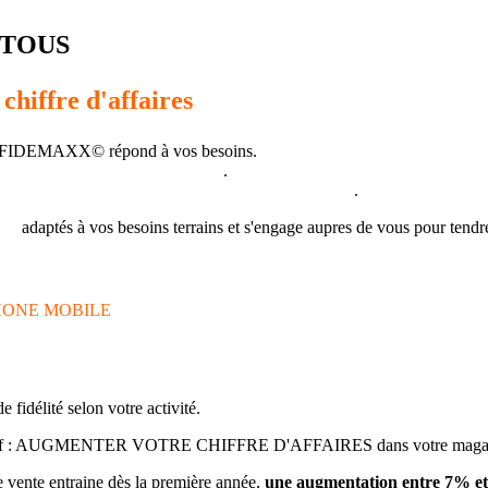
 TOUS
chiffre d'affaires
 FIDEMAXX© répond à vos besoins.
lus grand nombre d'entreprises
.
onnexion Internet partout dans le monde 24/24 h
.
eil
adaptés à vos besoins terrains et s'engage aupres de vous pour tendr
HONE MOBILE
idélité selon votre activité.
l objectif : AUGMENTER VOTRE CHIFFRE D'AFFAIRES dans votre maga
e vente entraine dès la première année,
une augmentation entre 7% et 