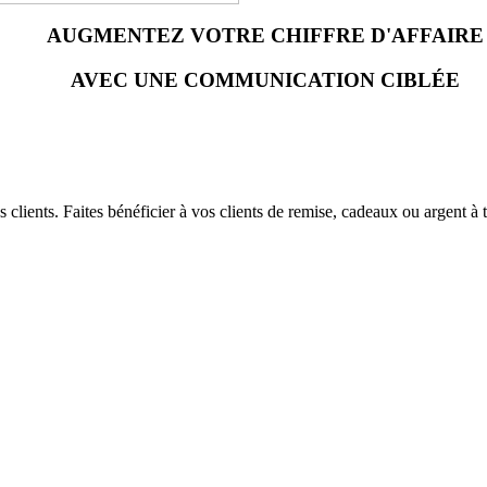
AUGMENTEZ VOTRE CHIFFRE D'AFFAIRE
AVEC UNE COMMUNICATION CIBLÉE
 clients. Faites bénéficier à vos clients de remise, cadeaux ou argent à 
t génère de nouveaux achats.
mation augmentent.
ère année.
tomatique.
s et de leurs comportements d'achat
ts de vente(FRANCHISE) Une seul carte valable dans tous vos magasins.