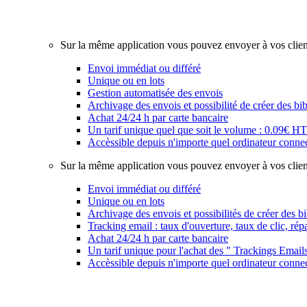
Notre équipe de graphiste est à votre disposition, des pro
chèques cadeaux…
Sur la même application vous pouvez envoyer à vos clie
Envoi immédiat ou différé
Unique ou en lots
Gestion automatisée des envois
Archivage des envois et possibilité de créer des b
Achat 24/24 h par carte bancaire
Un tarif unique quel que soit le volume : 0.09€ H
Accèssible depuis n'importe quel ordinateur connec
Sur la même application vous pouvez envoyer à vos cli
Envoi immédiat ou différé
Unique ou en lots
Archivage des envois et possibilités de créer des b
Tracking email : taux d'ouverture, taux de clic, rép
Achat 24/24 h par carte bancaire
Un tarif unique pour l'achat des " Trackings Email
Accèssible depuis n'importe quel ordinateur connec
Notre équipe de graphiste est à votre disposition, des pro
chèques cadeaux…