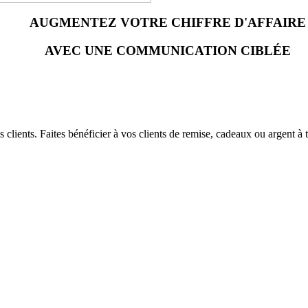
AUGMENTEZ VOTRE CHIFFRE D'AFFAIRE
AVEC UNE COMMUNICATION CIBLÉE
 clients. Faites bénéficier à vos clients de remise, cadeaux ou argent à 
t génère de nouveaux achats.
mation augmentent.
ère année.
tomatique.
s et de leurs comportements d'achat
ts de vente(FRANCHISE) Une seul carte valable dans tous vos magasins.