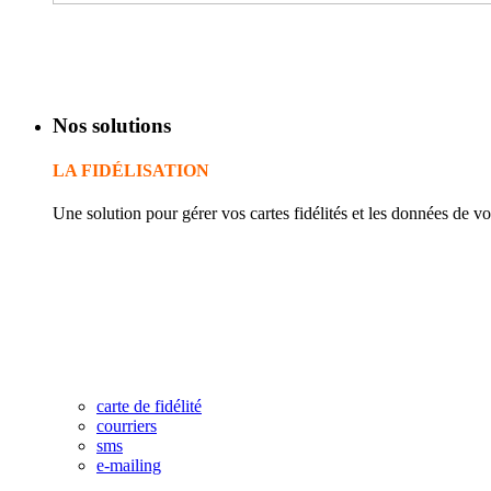
Nos solutions
LA FIDÉLISATION
Une solution pour gérer vos cartes fidélités et les données de vos
Le système récompense les meilleurs clients automatiquement e
Le taux de fréquentation ainsi que le panier moyen de consom
Le C.A. et les bénéfices progressent régulièrement dès la premi
La gestion des points fidélité, des cadeaux ou de l'argent est au
La base de données permet une parfaite connaissance des client
Centralisation de vos données en temps réel de tous vos poin
carte de fidélité
courriers
sms
e-mailing