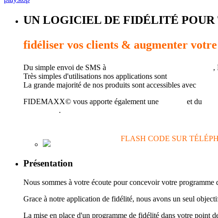
UN LOGICIEL DE FIDÉLITÉ POUR
fidéliser vos clients & augmenter votre 
Du simple envoi de SMS à
la gestion de la fidélisation client
,
Très simples d'utilisations nos applications sont
destinées au p
La grande majorité de nos produits sont accessibles avec
une c
FIDEMAXX© vous apporte également une
analyse
et du
cons
fidélisation
.
FLASH CODE SUR TÉLÉP
Présentation
Nous sommes à votre écoute pour concevoir votre programme de f
Grace à notre application de fidélité, nous avons un seu
La mise en place d'un programme de fidélité dans votre point d