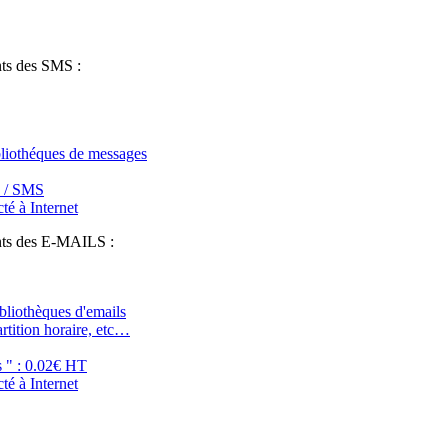
fessionnels de la communication pour le commerce de proximité : personna
nts des SMS :
ibliothéques de messages
T / SMS
té à Internet
ents des E-MAILS :
ibliothèques d'emails
artition horaire, etc…
s " : 0.02€ HT
té à Internet
fessionnels de la communication pour le commerce de proximité : personna