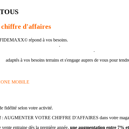
 TOUS
chiffre d'affaires
 FIDEMAXX© répond à vos besoins.
lus grand nombre d'entreprises
.
onnexion Internet partout dans le monde 24/24 h
.
eil
adaptés à vos besoins terrains et s'engage aupres de vous pour tendr
HONE MOBILE
idélité selon votre activité.
l objectif : AUGMENTER VOTRE CHIFFRE D'AFFAIRES dans votre maga
e vente entraine dès la première année,
une augmentation entre 7% et 