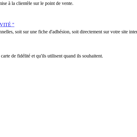
se à la clientèle sur le point de vente.
IVITÉ "
nelles, soit sur une fiche d'adhésion, soit directement sur votre site inter
arte de fidélité et qu'ils utilisent quand ils souhaitent.
fessionnels de la communication pour le commerce de proximité : personna