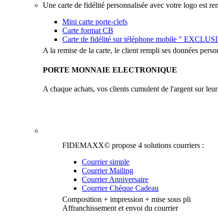
Une carte de fidélité personnalisée avec votre logo est remi
Mini carte porte-clefs
Carte format CB
Carte de fidélité sur téléphone mobile " EXCLUS
A la remise de la carte, le client rempli ses données person
PORTE MONNAIE ELECTRONIQUE
A chaque achats, vos clients cumulent de l'argent sur leur c
Notre équipe de graphiste est à votre disposition, des pro
chèques cadeaux…
FIDEMAXX© propose 4 solutions courriers :
Courrier simple
Courrier Mailing
Courrier Anniversaire
Courrier Chèque Cadeau
Composition + impression + mise sous pli
Affranchissement et envoi du courrier