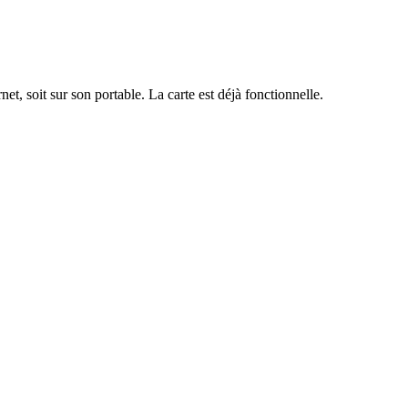
net, soit sur son portable. La carte est déjà fonctionnelle.
lisation des cartes, création email, création de courrier, flyer,