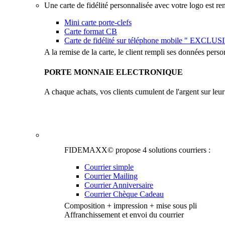
Une carte de fidélité personnalisée avec votre logo est remi
Mini carte porte-clefs
Carte format CB
Carte de fidélité sur téléphone mobile " EXCLUS
A la remise de la carte, le client rempli ses données person
PORTE MONNAIE ELECTRONIQUE
A chaque achats, vos clients cumulent de l'argent sur leur c
Notre équipe de graphiste est à votre disposition, des pro
chèques cadeaux…
FIDEMAXX© propose 4 solutions courriers :
Courrier simple
Courrier Mailing
Courrier Anniversaire
Courrier Chèque Cadeau
Composition + impression + mise sous pli
Affranchissement et envoi du courrier