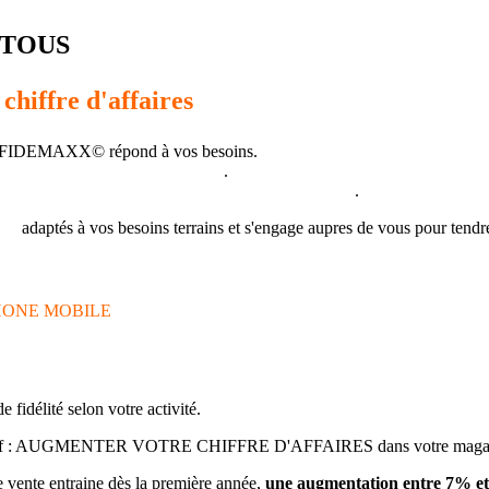
 TOUS
chiffre d'affaires
 FIDEMAXX© répond à vos besoins.
lus grand nombre d'entreprises
.
onnexion Internet partout dans le monde 24/24 h
.
eil
adaptés à vos besoins terrains et s'engage aupres de vous pour tendr
HONE MOBILE
idélité selon votre activité.
l objectif : AUGMENTER VOTRE CHIFFRE D'AFFAIRES dans votre maga
e vente entraine dès la première année,
une augmentation entre 7% et 