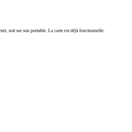
net, soit sur son portable. La carte est déjà fonctionnelle.
lisation des cartes, création email, création de courrier, flyer,