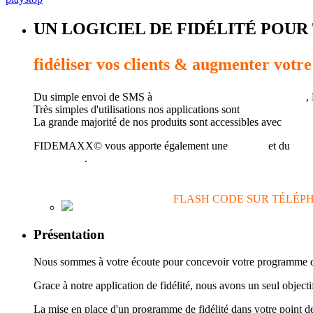
UN LOGICIEL DE FIDÉLITÉ POUR
fidéliser vos clients & augmenter votre 
Du simple envoi de SMS à
la gestion de la fidélisation client
,
Très simples d'utilisations nos applications sont
destinées au p
La grande majorité de nos produits sont accessibles avec
une c
FIDEMAXX© vous apporte également une
analyse
et du
cons
fidélisation
.
FLASH CODE SUR TÉLÉP
Présentation
Nous sommes à votre écoute pour concevoir votre programme de f
Grace à notre application de fidélité, nous avons un seu
La mise en place d'un programme de fidélité dans votre point d