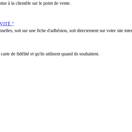
se à la clientèle sur le point de vente.
IVITÉ "
nelles, soit sur une fiche d'adhésion, soit directement sur votre site inter
arte de fidélité et qu'ils utilisent quand ils souhaitent.
fessionnels de la communication pour le commerce de proximité : personna