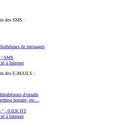
fessionnels de la communication pour le commerce de proximité : personna
nts des SMS :
ibliothéques de messages
T / SMS
té à Internet
ents des E-MAILS :
ibliothèques d'emails
artition horaire, etc…
s " : 0.02€ HT
té à Internet
fessionnels de la communication pour le commerce de proximité : personna