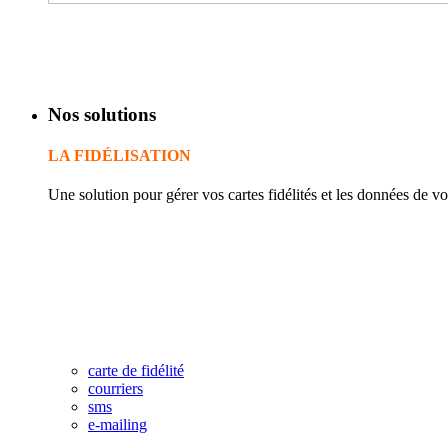
Nos solutions
LA FIDÉLISATION
Une solution pour gérer vos cartes fidélités et les données de vos
Le système récompense les meilleurs clients automatiquement e
Le taux de fréquentation ainsi que le panier moyen de consom
Le C.A. et les bénéfices progressent régulièrement dès la premi
La gestion des points fidélité, des cadeaux ou de l'argent est au
La base de données permet une parfaite connaissance des client
Centralisation de vos données en temps réel de tous vos poin
carte de fidélité
courriers
sms
e-mailing