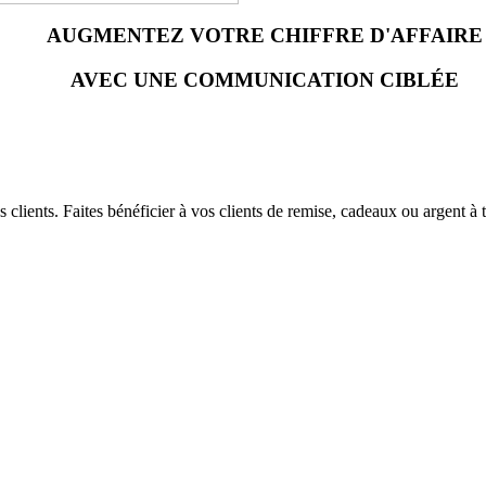
AUGMENTEZ VOTRE CHIFFRE D'AFFAIRE
AVEC UNE COMMUNICATION CIBLÉE
 clients. Faites bénéficier à vos clients de remise, cadeaux ou argent à 
t génère de nouveaux achats.
mation augmentent.
ère année.
tomatique.
s et de leurs comportements d'achat
ts de vente(FRANCHISE) Une seul carte valable dans tous vos magasins.