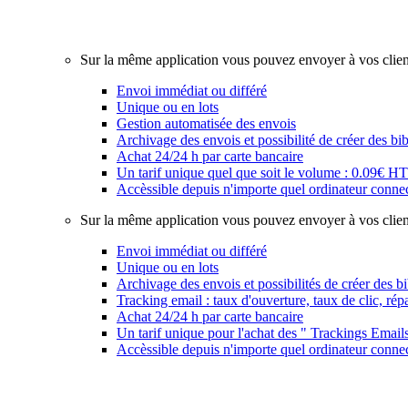
Notre équipe de graphiste est à votre disposition, des pro
chèques cadeaux…
Sur la même application vous pouvez envoyer à vos clie
Envoi immédiat ou différé
Unique ou en lots
Gestion automatisée des envois
Archivage des envois et possibilité de créer des b
Achat 24/24 h par carte bancaire
Un tarif unique quel que soit le volume : 0.09€ H
Accèssible depuis n'importe quel ordinateur connec
Sur la même application vous pouvez envoyer à vos cli
Envoi immédiat ou différé
Unique ou en lots
Archivage des envois et possibilités de créer des b
Tracking email : taux d'ouverture, taux de clic, rép
Achat 24/24 h par carte bancaire
Un tarif unique pour l'achat des " Trackings Email
Accèssible depuis n'importe quel ordinateur connec
Notre équipe de graphiste est à votre disposition, des pro
chèques cadeaux…