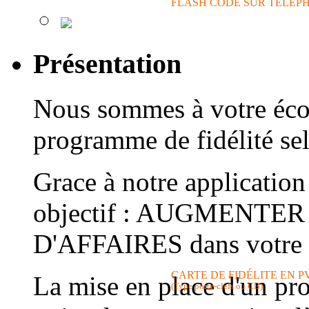
FLASH CODE SUR TÉLÉP
Présentation
Nous sommes à votre éco
programme de fidélité sel
Grace à notre application
objectif : AUGMENTE
D'AFFAIRES dans votre 
CARTE DE FIDÉLITE EN P
La mise en place d'un pr
(Type porte-clefs ou CB)