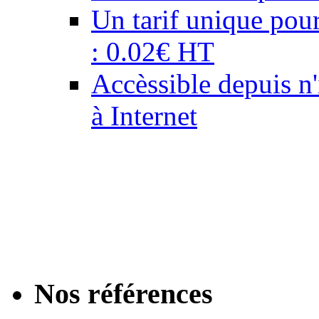
Un tarif unique pour
: 0.02€ HT
Accèssible depuis n
à Internet
Notre équipe de graphis
professionnels de la 
de proximité : personna
email, création de cou
Nos références