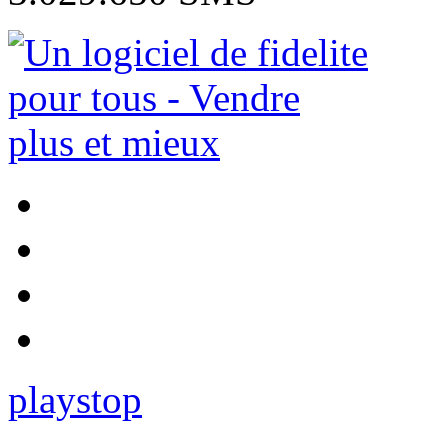
play
stop