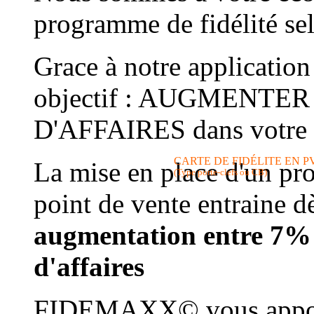
programme de fidélité sel
Grace à notre application
objectif : AUGMENTE
D'AFFAIRES dans votre 
CARTE DE FIDÉLITE EN P
La mise en place d'un pr
(Type porte-clefs ou CB)
point de vente entraine d
augmentation entre 7% 
d'affaires
FIDEMAXX© vous apporte